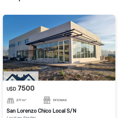
7500
U$D
277 m²
OFICINAS
San Lorenzo Chico Local S/N
Local en Alquiler