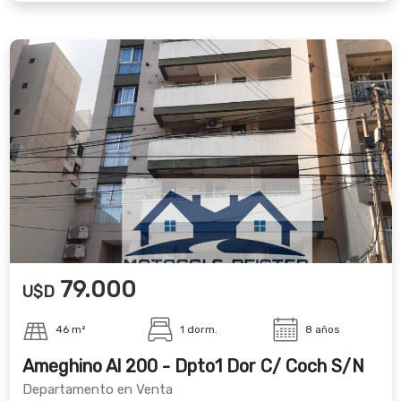
79.000
U$D
46 m²
1 dorm.
8 años
Ameghino Al 200 - Dpto1 Dor C/ Coch S/N
Departamento en Venta