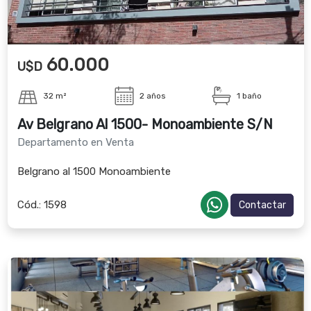
60.000
U$D
32 m²
2 años
1 baño
Av Belgrano Al 1500- Monoambiente S/N
Departamento en Venta
Belgrano al 1500 Monoambiente
Cód.:
1598
Contactar